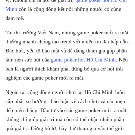
vị. Không chỉ là nơi để giải trí,
game poker hot Hồ Chí
Minh
còn là cộng đồng kết nối những người có cùng
đam mê.
Tại thị trường Việt Nam, những game poker mới ra mắt
thường nhanh chóng tạo trend với nhiều ưu đãi hấp dẫn.
Đặc biệt, yếu tố bảo mật và dễ dàng tham gia góp phần
làm nên sức hút của
game poker hot Hồ Chí Minh
. Nếu
bạn là người thích khám phá, đừng bỏ qua cơ hội trải
nghiệm các game poker mới ra mắt.
Ngoài ra, cộng đồng người chơi tại Hồ Chí Minh luôn
cập nhật xu hướng, thảo luận về cách chơi và các mẹo
để chiến thắng. Đầu tư vào các game poker mới ra mắt
không chỉ giúp giải trí mà còn có thể nhận nhiều phần
quà giá trị. Đừng bỏ lỡ, hãy thử tham gia vào thế giới