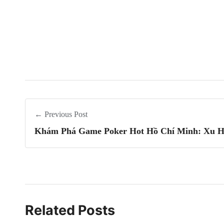
← Previous Post
Khám Phá Game Poker Hot Hồ Chí Minh: Xu H
Related Posts