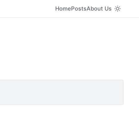
Home
Posts
About Us