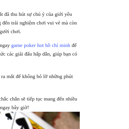
t đã thu hút sự chú ý của giới yêu
 đến trải nghiệm chơi vui vẻ mà còn
gười chơi.
 ngay
game poker hot hồ chí minh
để
ức các giải đấu hấp dẫn, giúp bạn có
 ra mắt để không bỏ lỡ những phút
hắc chắn sẽ tiếp tục mang đến nhiều
 ngay bây giờ!