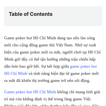
Table of Contents
Game poker hot Hồ Chí Minh đang tạo nên làn sóng
mới cho cộng đồng game thủ Việt Nam. Nhờ sự xuất
hiện của game poker mới ra mắt, người chơi tại Hồ Chí
Minh giờ đây có thể tận hưởng những trận chiến hấp
dẫn hơn bao giờ hết. Sự kết hợp giữa
game poker hot
Hồ Chí Minh
và tính năng hiện đại từ game poker mới
ra mắt đã khiến thị trường game trở nên sôi động.
Game poker hot Hồ Chí Minh
không chỉ mang tính giải
trí mà còn khẳng định vị thế trong làng game Việt.