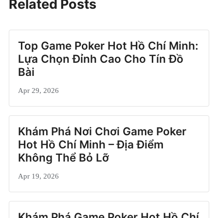
Related Posts
Top Game Poker Hot Hồ Chí Minh:
Lựa Chọn Đỉnh Cao Cho Tín Đồ
Bài
Apr 29, 2026
Khám Phá Nơi Chơi Game Poker
Hot Hồ Chí Minh – Địa Điểm
Không Thể Bỏ Lỡ
Apr 19, 2026
Khám Phá Game Poker Hot Hồ Chí