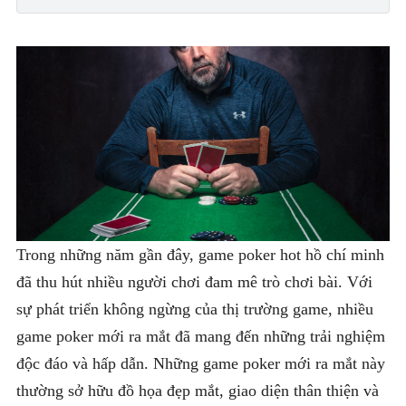
Trong những năm gần đây, game poker hot hồ chí minh
đã thu hút nhiều người chơi đam mê trò chơi bài. Với
sự phát triển không ngừng của thị trường game, nhiều
game poker mới ra mắt đã mang đến những trải nghiệm
độc đáo và hấp dẫn. Những game poker mới ra mắt này
thường sở hữu đồ họa đẹp mắt, giao diện thân thiện và