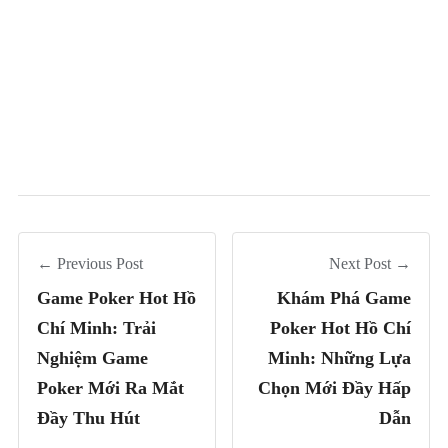
← Previous Post
Next Post →
Game Poker Hot Hồ
Khám Phá Game
Chí Minh: Trải
Poker Hot Hồ Chí
Nghiệm Game
Minh: Những Lựa
Poker Mới Ra Mắt
Chọn Mới Đầy Hấp
Đầy Thu Hút
Dẫn