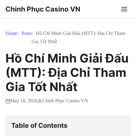
Chinh Phục Casino VN
Home
Posts
Hồ Chí Minh Giải Đấu (MTT): Địa Chỉ Tham
Gia Tốt Nhất
Hồ Chí Minh Giải Đấu
(MTT): Địa Chỉ Tham
Gia Tốt Nhất
May 18, 2026
Chinh Phục Casino VN
Table of Contents