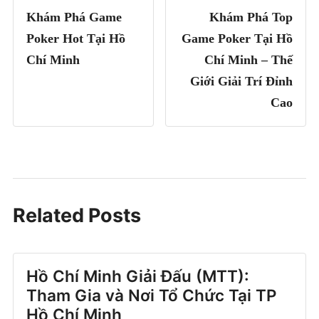
Khám Phá Game
Khám Phá Top
Poker Hot Tại Hồ
Game Poker Tại Hồ
Chí Minh
Chí Minh – Thế
Giới Giải Trí Đỉnh
Cao
Related Posts
Hồ Chí Minh Giải Đấu (MTT):
Tham Gia và Nơi Tổ Chức Tại TP
Hồ Chí Minh