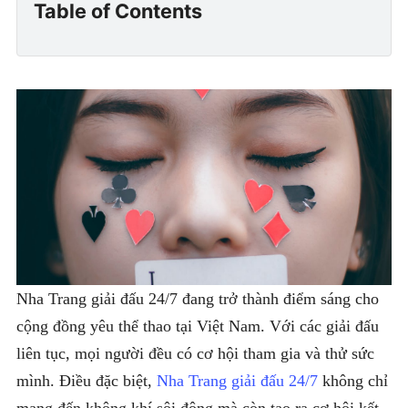
Table of Contents
Nha Trang giải đấu 24/7 đang trở thành điểm sáng cho
cộng đồng yêu thể thao tại Việt Nam. Với các giải đấu
liên tục, mọi người đều có cơ hội tham gia và thử sức
mình. Điều đặc biệt,
Nha Trang giải đấu 24/7
không chỉ