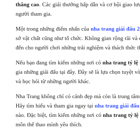
thắng cao
. Các giải thưởng hấp dẫn và cơ hội giao lư
người tham gia.
Một trong những điểm nhấn của
nha trang giải đấu 2
sở vật chất cũng như tổ chức. Không gian rộng rãi và
đến cho người chơi những trải nghiệm và thách thức t
Nếu bạn đang tìm kiếm những nơi có
nha trang tỷ lệ
gia những giải đấu tại đây. Đây sẽ là lựa chọn tuyệt v
và học hỏi từ những người khác.
Nha Trang không chỉ có cảnh đẹp mà còn là trung tâm 
Hãy tìm hiểu và tham gia ngay tại
nha trang giải đấu
nào. Đặc biệt, tìm kiếm những nơi có
nha trang tỷ lệ
môn thể thao mình yêu thích.