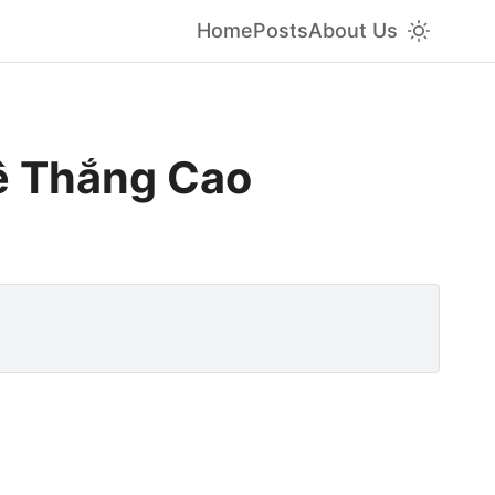
Home
Posts
About Us
Lệ Thắng Cao