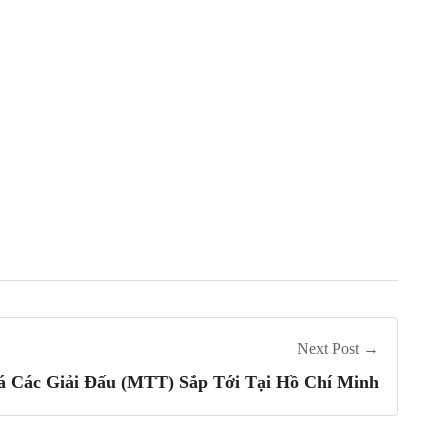
Next Post →
 Các Giải Đấu (MTT) Sắp Tới Tại Hồ Chí Minh