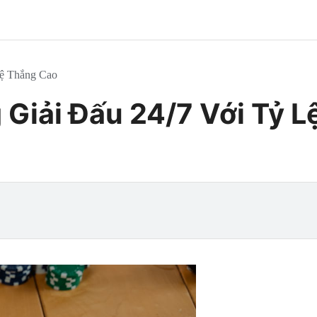
Lệ Thắng Cao
Giải Đấu 24/7 Với Tỷ 