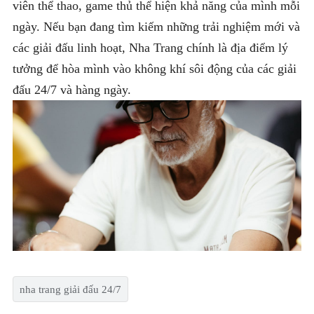
viên thể thao, game thủ thể hiện khả năng của mình mỗi
ngày. Nếu bạn đang tìm kiếm những trải nghiệm mới và
các giải đấu linh hoạt, Nha Trang chính là địa điểm lý
tưởng để hòa mình vào không khí sôi động của các giải
đấu 24/7 và hàng ngày.
nha trang giải đấu 24/7