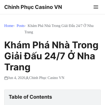
Chinh Phục Casino VN
Home
Posts
Khám Phá Nhà Trong Giải Đấu 24/7 Ở Nha
Trang
Khám Phá Nhà Trong
Giải Đấu 24/7 Ở Nha
Trang
Jun 4, 2026
Chinh Phục Casino VN
Table of Contents