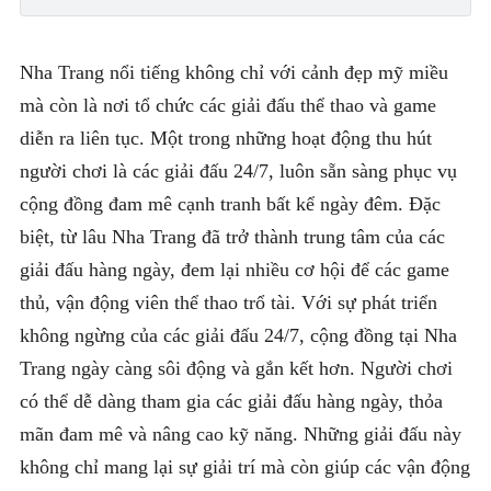
Nha Trang nổi tiếng không chỉ với cảnh đẹp mỹ miều
mà còn là nơi tổ chức các giải đấu thể thao và game
diễn ra liên tục. Một trong những hoạt động thu hút
người chơi là các giải đấu 24/7, luôn sẵn sàng phục vụ
cộng đồng đam mê cạnh tranh bất kể ngày đêm. Đặc
biệt, từ lâu Nha Trang đã trở thành trung tâm của các
giải đấu hàng ngày, đem lại nhiều cơ hội để các game
thủ, vận động viên thể thao trổ tài. Với sự phát triển
không ngừng của các giải đấu 24/7, cộng đồng tại Nha
Trang ngày càng sôi động và gắn kết hơn. Người chơi
có thể dễ dàng tham gia các giải đấu hàng ngày, thỏa
mãn đam mê và nâng cao kỹ năng. Những giải đấu này
không chỉ mang lại sự giải trí mà còn giúp các vận động