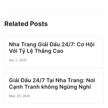
Related Posts
Nha Trang Giải Đấu 24/7: Cơ Hội
Với Tỷ Lệ Thắng Cao
Jun 2, 2026
Giải Đấu 24/7 Tại Nha Trang: Nơi
Cạnh Tranh không Ngừng Nghỉ
May 29, 2026