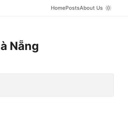
Home
Posts
About Us
Đà Nẵng