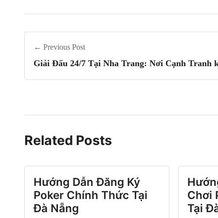
← Previous Post
Giải Đấu 24/7 Tại Nha Trang: Nơi Cạnh Tranh
Related Posts
Hướng Dẫn Đăng Ký
Hướn
Poker Chính Thức Tại
Chơi 
Đà Nẵng
Tại Đ