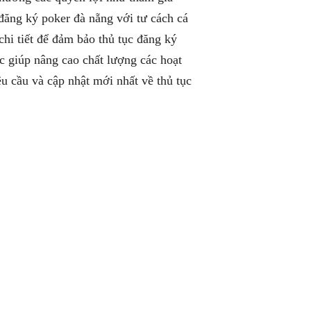
đăng ký poker đà nẵng với tư cách cá
hi tiết để đảm bảo thủ tục đăng ký
c giúp nâng cao chất lượng các hoạt
u cầu và cập nhật mới nhất về thủ tục