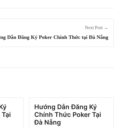
Next Post →
ng Dẫn Đăng Ký Poker Chính Thức tại Đà Nẵng
Ký
Hướng Dẫn Đăng Ký
 Tại
Chính Thức Poker Tại
Đà Nẵng