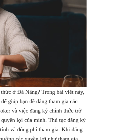
 thức ở Đà Nẵng? Trong bài viết này,
 để giúp bạn dễ dàng tham gia các
oker và việc đăng ký chính thức trở
 quyền lợi của mình. Thủ tục đăng ký
ính và đóng phí tham gia. Khi đăng
 hưởng các quyền lợi như tham gia