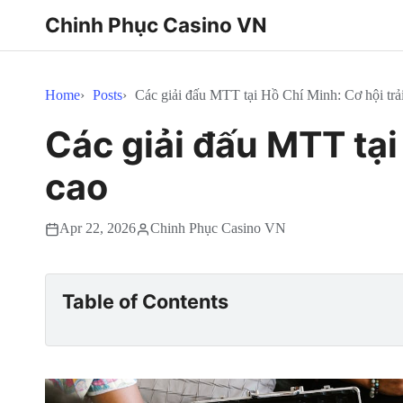
Chinh Phục Casino VN
Home
Posts
Các giải đấu MTT tại Hồ Chí Minh: Cơ hội trả
Các giải đấu MTT tại
cao
Apr 22, 2026
Chinh Phục Casino VN
Table of Contents