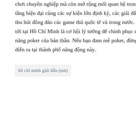
chơi chuyên nghiệp mà còn mở rộng mối quan hệ tron
tầng hiện đại cùng các sự kiện lớn định kỳ, các giải
thu hút đông đảo các game thủ quốc tế và trong nước
tới tại Hồ Chí Minh là cơ hội lý tưởng để chinh phục 
năng poker của bản thân. Nếu bạn đam mê poker, đừn
diễn ra tại thành phố năng động này.
hồ chí minh giải đấu (mtt)