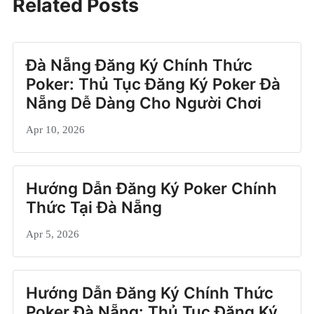
Related Posts
Đà Nẵng Đăng Ký Chính Thức
Poker: Thủ Tục Đăng Ký Poker Đà
Nẵng Dễ Dàng Cho Người Chơi
Apr 10, 2026
Hướng Dẫn Đăng Ký Poker Chính
Thức Tại Đà Nẵng
Apr 5, 2026
Hướng Dẫn Đăng Ký Chính Thức
Poker Đà Nẵng: Thủ Tục Đăng Ký