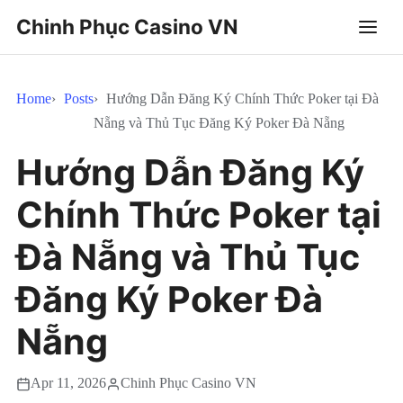
Chinh Phục Casino VN
Home
Posts
Hướng Dẫn Đăng Ký Chính Thức Poker tại Đà
Nẵng và Thủ Tục Đăng Ký Poker Đà Nẵng
Hướng Dẫn Đăng Ký
Chính Thức Poker tại
Đà Nẵng và Thủ Tục
Đăng Ký Poker Đà
Nẵng
Apr 11, 2026
Chinh Phục Casino VN